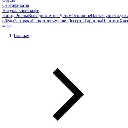
Соусы
Сертификаты
Натуральный кофе
Пицца
Роллы
Выгодно
Летнее
Детям
Основное
Паста
Супы
Закуск
обеды
Завтраки
Банкетное
Фуршет
Десерты
Гарниры
Напитки
Хле
кофе
Главная