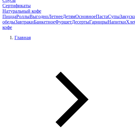
Соусы
Сертификаты
Натуральный кофе
Пицца
Роллы
Выгодно
Летнее
Детям
Основное
Паста
Супы
Закуск
обеды
Завтраки
Банкетное
Фуршет
Десерты
Гарниры
Напитки
Хле
кофе
Главная