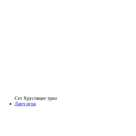
Сет Хрустящее трио
Ланч игра