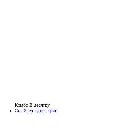
Комбо В десятку
Сет Хрустящее трио