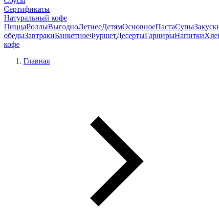
Соусы
Сертификаты
Натуральный кофе
Пицца
Роллы
Выгодно
Летнее
Детям
Основное
Паста
Супы
Закуск
обеды
Завтраки
Банкетное
Фуршет
Десерты
Гарниры
Напитки
Хле
кофе
Главная