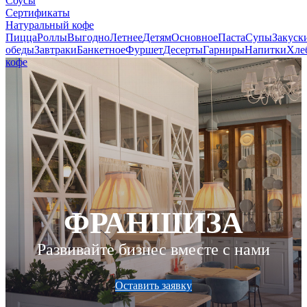
Соусы
Сертификаты
Натуральный кофе
Пицца
Роллы
Выгодно
Летнее
Детям
Основное
Паста
Супы
Закуск
обеды
Завтраки
Банкетное
Фуршет
Десерты
Гарниры
Напитки
Хле
кофе
ФРАНШИЗА
Развивайте бизнес вместе с нами
Оставить заявку