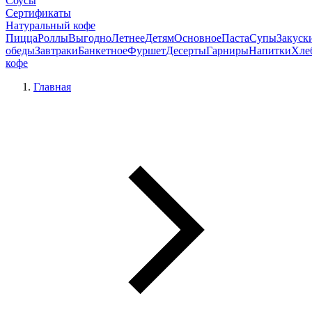
Соусы
Сертификаты
Натуральный кофе
Пицца
Роллы
Выгодно
Летнее
Детям
Основное
Паста
Супы
Закуск
обеды
Завтраки
Банкетное
Фуршет
Десерты
Гарниры
Напитки
Хле
кофе
Главная