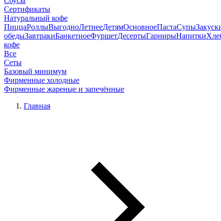
Соусы
Сертификаты
Натуральный кофе
Пицца
Роллы
Выгодно
Летнее
Детям
Основное
Паста
Супы
Закуск
обеды
Завтраки
Банкетное
Фуршет
Десерты
Гарниры
Напитки
Хле
кофе
Все
Сеты
Базовый минимум
Фирменные холодные
Фирменные жареные и запечённые
Главная