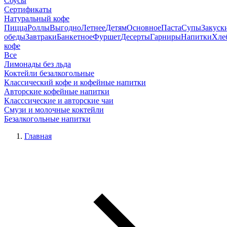
Соусы
Сертификаты
Натуральный кофе
Пицца
Роллы
Выгодно
Летнее
Детям
Основное
Паста
Супы
Закуск
обеды
Завтраки
Банкетное
Фуршет
Десерты
Гарниры
Напитки
Хле
кофе
Все
Лимонады без льда
Коктейли безалкогольные
Классический кофе и кофейные напитки
Авторские кофейные напитки
Класссические и авторские чаи
Смузи и молочные коктейли
Безалкогольные напитки
Главная